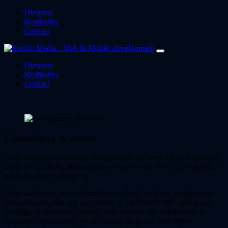
Diensten
Realisaties
Contact
Diensten
Realisaties
Contact
Consultancy & audits
Onze consultancydiensten omvatten het uitvoeren van een grondige
analyse van uw huidige website en het identificeren van mogelijke
gebieden voor verbetering.
Onze audits zijn bedoeld om de veiligheid, snelheid, prestaties en
gebruikerservaring van uw website te verbeteren. We voeren een
grondige evaluatie uit van alle aspecten van uw website, van de
technische architectuur tot de inhoud, en geven vervolgens