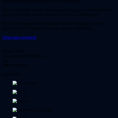
gedetailleerde aanbevelingen voor verbetering.
Onze consultants hebben jarenlange ervaring in de webindustrie en
zijn op de hoogte van de nieuwste trends en technologieën.
We streven ernaar om onze klanten de best mogelijke service te
bieden en hen te helpen hun online doelen te bereiken.
Terug naar overzicht
Insight Media
won reeds het vertrouwen
van
250+
bedrijven.
waaronder…